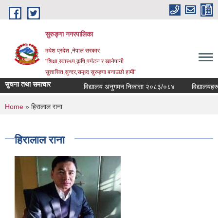
Skip to main content
सुरुङ्‍गा नगरपालिका
मधेश प्रदेश ,नेपाल सरकार
"शिक्षा,स्वास्थ्य,कृषि,पर्यटन र खानेपानी
सुशासित,सुन्दर,समृध्द सुरुङ्गा बनाउछौ हामी"
सुचना तथा समाचार
विद्यालय अनुगमन निकासा २०८३/०८४
विद्यालयहरुको
You are here
Home
» हिरालाल राना
हिरालाल राना