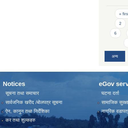
Pages
« firs
2
6
अन्य
Notices
eGov serv
सूचना तथा समाचार
घटना दर्ता
सार्वजनिक खरीद /बोलपत्र सूचना
सामाजिक सुरक्ष
ऐन, कानुन तथा निर्देशिका
नागरिक वडापत्
कर तथा शुल्कहरु