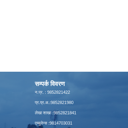
सम्पर्क विवरण
न.प्र. : 9852821422
प्र.प्र.अ.:9852821980
लेखा शाखा :9852821841
एम्बुलेन्स :9814703031