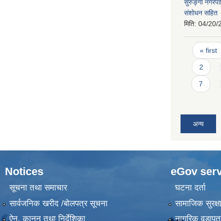
सुरुङ्गा नगर
संशोधन सहित
मिति:
04/20/
Pages
« first
2
7
अन्य
Notices
eGov serv
सूचना तथा समाचार
घटना दर्ता
सार्वजनिक खरीद /बोलपत्र सूचना
सामाजिक सुरक्ष
ऐन, कानुन तथा निर्देशिका
नागरिक वडापत्