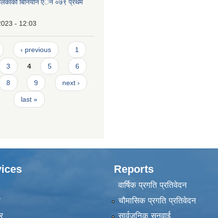
पालिकाको बिनियोन एेन ०७९ प्रथम
2023 - 12:03
‹ previous
1
3
4
5
6
8
9
next ›
last »
ices
Reports
वार्षिक प्रगति प्रतिवेदन
ा
चौमासिक प्रगति प्रतिवेदन
र
सार्वजनिक सुनुवाई