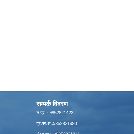
सम्पर्क विवरण
न.प्र. : 9852821422
प्र.प्र.अ.:9852821980