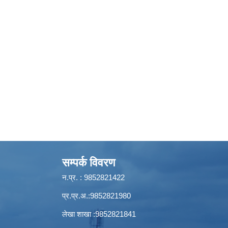
सम्पर्क विवरण
न.प्र. : 9852821422
प्र.प्र.अ.:9852821980
लेखा शाखा :9852821841