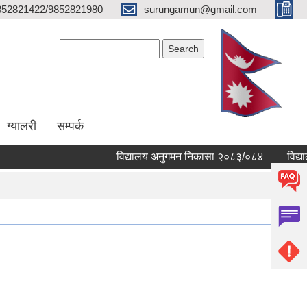
852821422/9852821980
surungamun@gmail.com
Search form
Search
ग्यालरी
सम्पर्क
विद्यालय अनुगमन निकासा २०८३/०८४
विद्यालयह