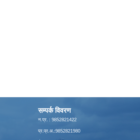
सम्पर्क विवरण
न.प्र. : 9852821422
प्र.प्र.अ.:9852821980