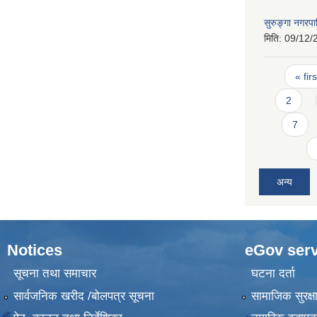
सुरुङ्गा नगर
मिति:
09/12/
Pages
« firs
2
7
अन्य
Notices
eGov serv
सूचना तथा समाचार
घटना दर्ता
सार्वजनिक खरीद /बोलपत्र सूचना
सामाजिक सुरक्ष