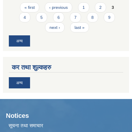
Pages
« first
‹ previous
1
2
3
4
5
6
7
8
9
next ›
last »
अन्य
कर तथा शुल्कहरु
अन्य
Notices
सूचना तथा समाचार