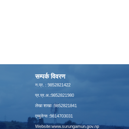
सम्पर्क विवरण
न.प्र. : 9852821422
प्र.प्र.अ.:9852821980
लेखा शाखा :9852821841
एम्बुलेन्स :9814703031
Website:
www.surungamun.gov.np