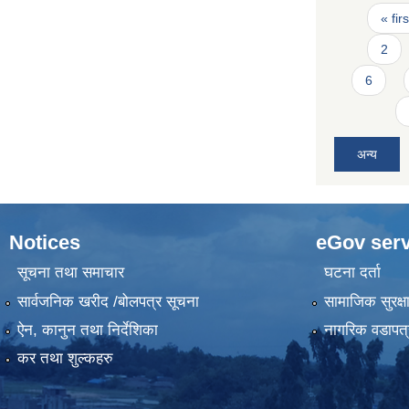
Pages
« firs
2
6
अन्य
Notices
eGov serv
सूचना तथा समाचार
घटना दर्ता
सार्वजनिक खरीद /बोलपत्र सूचना
सामाजिक सुरक्ष
ऐन, कानुन तथा निर्देशिका
नागरिक वडापत्
कर तथा शुल्कहरु