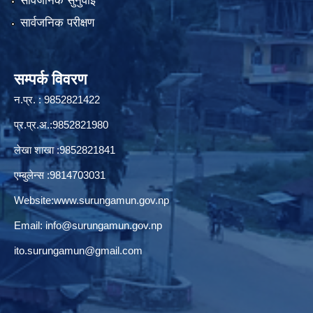
सार्वजनिक सुनुवाई
सार्वजनिक परीक्षण
सम्पर्क विवरण
न.प्र. : 9852821422
प्र.प्र.अ.:9852821980
लेखा शाखा :9852821841
एम्बुलेन्स :9814703031
Website:
www.surungamun.gov.np
Email:
info@surungamun.gov.np
ito.surungamun@gmail.com