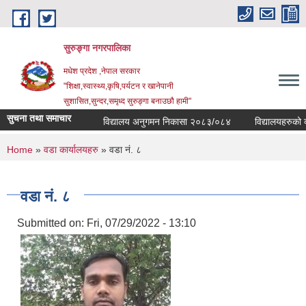
Skip to main content
सुरुङ्‍गा नगरपालिका
मधेश प्रदेश ,नेपाल सरकार
"शिक्षा,स्वास्थ्य,कृषि,पर्यटन र खानेपानी
सुशासित,सुन्दर,समृध्द सुरुङ्गा बनाउछौ हामी"
सुचना तथा समाचार
विद्यालय अनुगमन निकासा २०८३/०८४
विद्यालयहरुको व्य
You are here
Home
»
वडा कार्यालयहरु
» वडा नं. ८
वडा नं. ८
Submitted on:
Fri, 07/29/2022 - 13:10