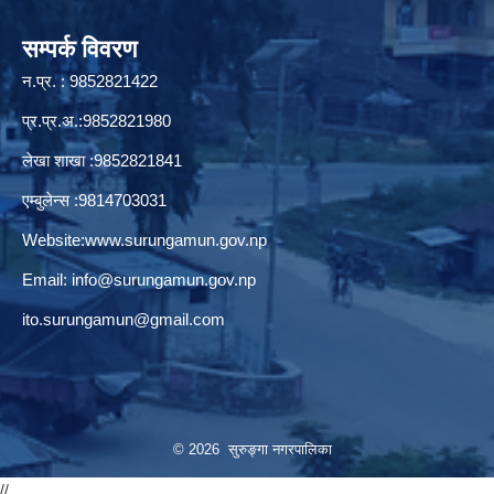
सम्पर्क विवरण
न.प्र. : 9852821422
प्र.प्र.अ.:9852821980
लेखा शाखा :9852821841
एम्बुलेन्स :9814703031
Website:
www.surungamun.gov.np
Email:
info@surungamun.gov.np
ito.surungamun@gmail.com
© 2026 सुरुङ्‍गा नगरपालिका
//