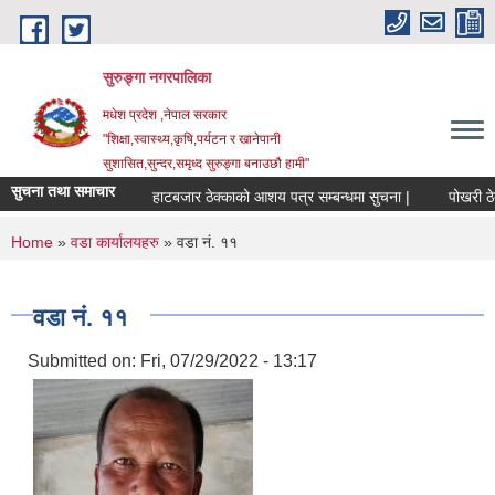
Skip to main content
सुरुङ्‍गा नगरपालिका
मधेश प्रदेश ,नेपाल सरकार
"शिक्षा,स्वास्थ्य,कृषि,पर्यटन र खानेपानी
सुशासित,सुन्दर,समृध्द सुरुङ्गा बनाउछौ हामी"
सुचना तथा समाचार
हाटबजार ठेक्काको आशय पत्र सम्बन्धमा सुचना |
पोखरी ठेक्
You are here
Home
»
वडा कार्यालयहरु
» वडा नं. ११
वडा नं. ११
Submitted on:
Fri, 07/29/2022 - 13:17