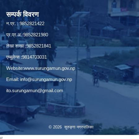
सम्पर्क विवरण
न.प्र. : 9852821422
प्र.प्र.अ.:9852821980
लेखा शाखा :9852821841
एम्बुलेन्स :9814703031
Website:
www.surungamun.gov.np
Email:
info@surungamun.gov.np
ito.surungamun@gmail.com
© 2026 सुरुङ्‍गा नगरपालिका
//