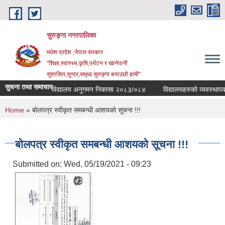
Skip to main content
सुरुङ्‍गा नगरपालिका
मधेश प्रदेश ,नेपाल सरकार
"शिक्षा,स्वास्थ्य,कृषि,पर्यटन र खानेपानी
सुशासित,सुन्दर,समृध्द सुरुङ्गा बनाउछौ हामी"
सुचना तथा समाचार
विद्यालय अनुगमन निकासा २०८३/०८४
विद्यालयहरुको व्यवस्थापकीय 
You are here
Home
» बोलपत्र स्वीकृत समबन्धी आशयको सूचना !!!
बोलपत्र स्वीकृत समबन्धी आशयको सूचना !!!
Submitted on:
Wed, 05/19/2021 - 09:23