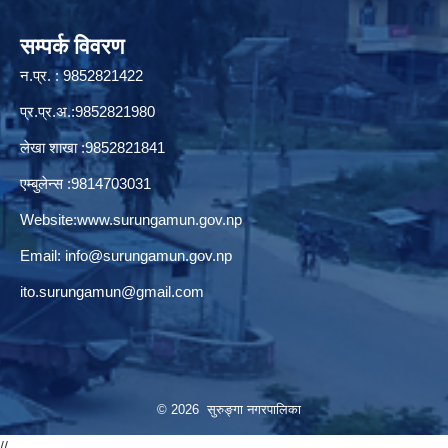
सम्पर्क विवरण
न.प्र. : 9852821422
प्र.प्र.अ.:9852821980
लेखा शाखा :9852821841
एम्बुलेन्स :9814703031
Website:
www.surungamun.gov.np
Email:
info@surungamun.gov.np
ito.surungamun@gmail.com
© 2026 सुरुङ्‍गा नगरपालिका
//