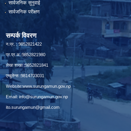
सार्वजनिक सुनुवाई
सार्वजनिक परीक्षण
सम्पर्क विवरण
न.प्र. : 9852821422
प्र.प्र.अ.:9852821980
लेखा शाखा :9852821841
एम्बुलेन्स :9814703031
Website:
www.surungamun.gov.np
Email:
info@surungamun.gov.np
ito.surungamun@gmail.com