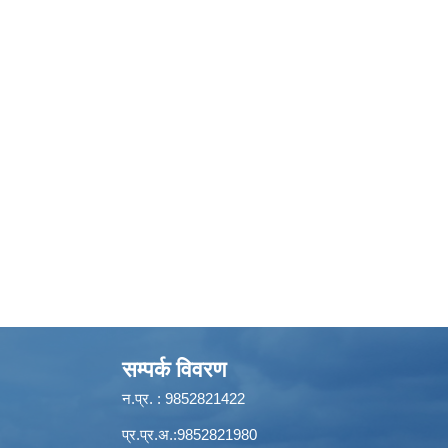
सम्पर्क विवरण
न.प्र. : 9852821422
प्र.प्र.अ.:9852821980