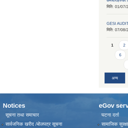
कर्मचारीहरुको फ
मिति:
01/07/
GESI AUDI
मिति:
07/08/
Pages
1
2
6
अन्य
Notices
eGov serv
सूचना तथा समाचार
घटना दर्ता
सार्वजनिक खरीद /बोलपत्र सूचना
सामाजिक सुरक्ष