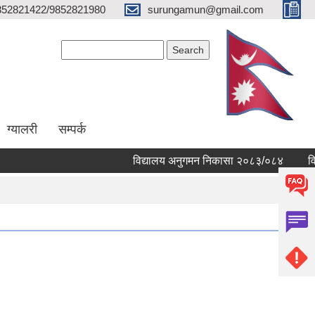
852821422/9852821980
surungamun@gmail.com
Search form
Search
ग्यालरी
सम्पर्क
विद्यालय अनुगमन निकासा २०८३/०८४
विद्या