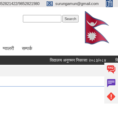
852821422/9852821980
surungamun@gmail.com
Search form
Search
ग्यालरी
सम्पर्क
विद्यालय अनुगमन निकासा २०८३/०८४
विद्याल