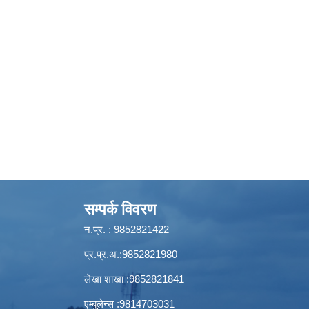
सम्पर्क विवरण
न.प्र. : 9852821422
प्र.प्र.अ.:9852821980
लेखा शाखा :9852821841
एम्बुलेन्स :9814703031