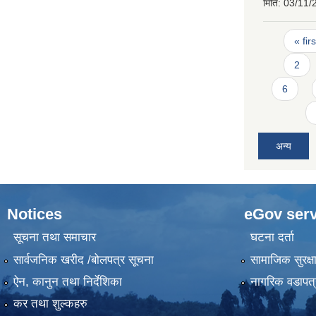
मिति:
03/11/
Pages
« firs
2
6
अन्य
Notices
eGov serv
सूचना तथा समाचार
घटना दर्ता
सार्वजनिक खरीद /बोलपत्र सूचना
सामाजिक सुरक्ष
ऐन, कानुन तथा निर्देशिका
नागरिक वडापत्
कर तथा शुल्कहरु