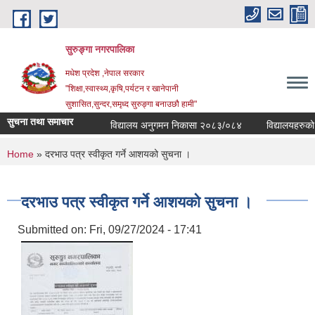
Skip to main content
सुरुङ्‍गा नगरपालिका
मधेश प्रदेश ,नेपाल सरकार
"शिक्षा,स्वास्थ्य,कृषि,पर्यटन र खानेपानी
सुशासित,सुन्दर,समृध्द सुरुङ्गा बनाउछौ हामी"
सुचना तथा समाचार
विद्यालय अनुगमन निकासा २०८३/०८४
विद्यालयहरुको व्
You are here
Home
» दरभाउ पत्र स्वीकृत गर्ने आशयको सुचना ।
दरभाउ पत्र स्वीकृत गर्ने आशयको सुचना ।
Submitted on:
Fri, 09/27/2024 - 17:41