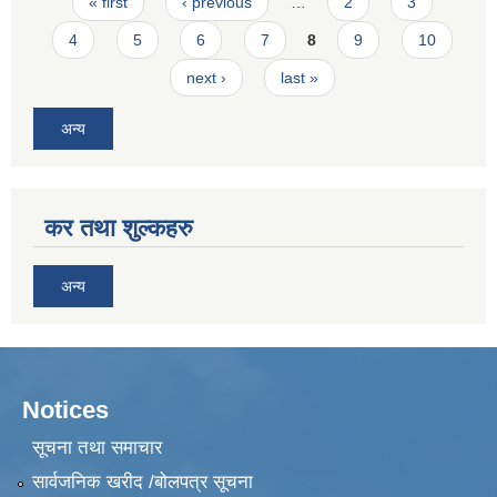
Pages
« first
‹ previous
…
2
3
4
5
6
7
8
9
10
next ›
last »
अन्य
कर तथा शुल्कहरु
अन्य
Notices
सूचना तथा समाचार
सार्वजनिक खरीद /बोलपत्र सूचना