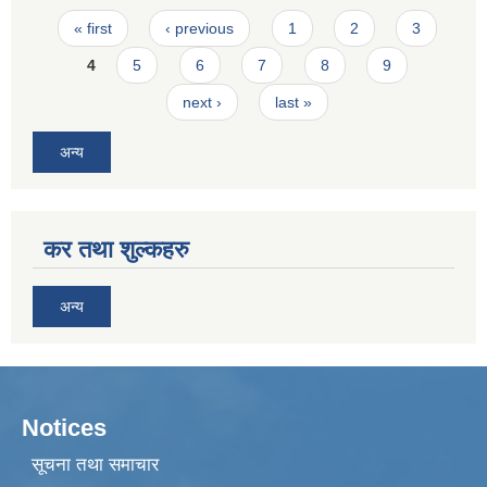
Pages
« first
‹ previous
1
2
3
4
5
6
7
8
9
next ›
last »
अन्य
कर तथा शुल्कहरु
अन्य
Notices
सूचना तथा समाचार