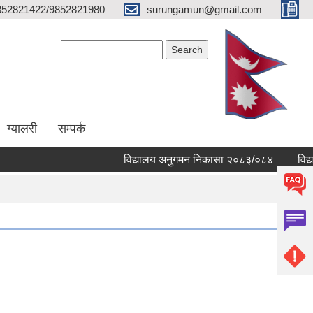
852821422/9852821980
surungamun@gmail.com
Search form
Search
ग्यालरी
सम्पर्क
विद्यालय अनुगमन निकासा २०८३/०८४
विद्याल