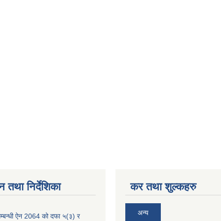
न तथा निर्देशिका
कर तथा शुल्कहरु
अन्य
म्बन्धी ऐन 2064 को दफा ५(३) र