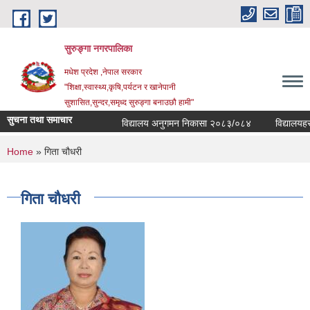
Skip to main content
सुरुङ्‍गा नगरपालिका
मधेश प्रदेश ,नेपाल सरकार
"शिक्षा,स्वास्थ्य,कृषि,पर्यटन र खानेपानी
सुशासित,सुन्दर,समृध्द सुरुङ्गा बनाउछौ हामी"
सुचना तथा समाचार
विद्यालय अनुगमन निकासा २०८३/०८४
विद्यालयहरुको
You are here
Home
» गिता चौधरी
गिता चौधरी