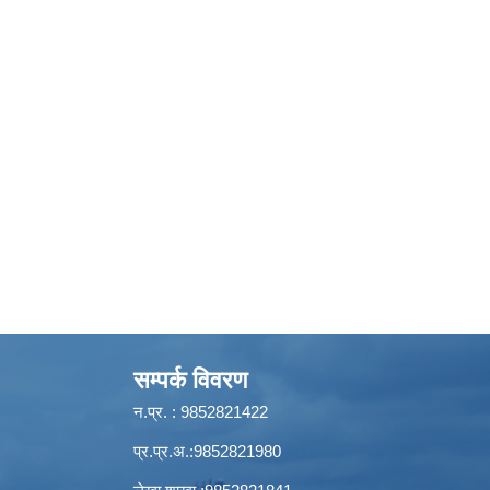
सम्पर्क विवरण
न.प्र. : 9852821422
प्र.प्र.अ.:9852821980