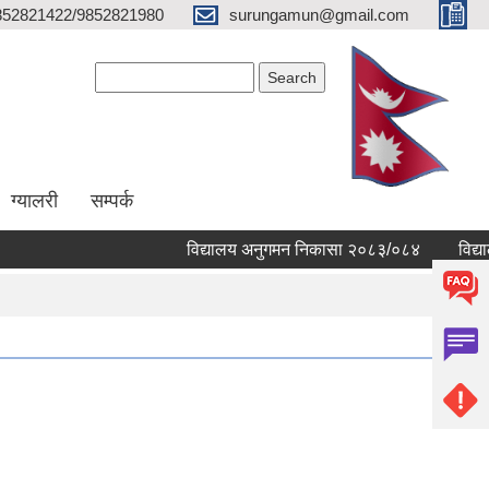
852821422/9852821980
surungamun@gmail.com
Search form
Search
ग्यालरी
सम्पर्क
विद्यालय अनुगमन निकासा २०८३/०८४
विद्यालयह