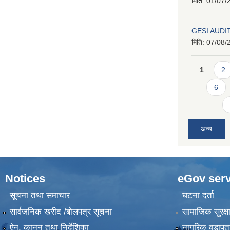
मिति:
01/07/
GESI AUDI
मिति:
07/08/
Pages
1
2
6
अन्य
Notices
eGov serv
सूचना तथा समाचार
घटना दर्ता
सार्वजनिक खरीद /बोलपत्र सूचना
सामाजिक सुरक्ष
ऐन, कानुन तथा निर्देशिका
नागरिक वडापत्