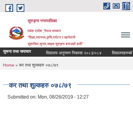
Skip to main content
सुरुङ्‍गा नगरपालिका
मधेश प्रदेश ,नेपाल सरकार
"शिक्षा,स्वास्थ्य,कृषि,पर्यटन र खानेपानी
सुशासित,सुन्दर,समृध्द सुरुङ्गा बनाउछौ हामी"
सुचना तथा समाचार
विद्यालय अनुगमन निकासा २०८३/०८४
विद्यालयहरुको व्
You are here
Home
» कर तथा शुल्कहरु ०७८/७९
कर तथा शुल्कहरु ०७८/७९
Submitted on:
Mon, 08/26/2019 - 12:27