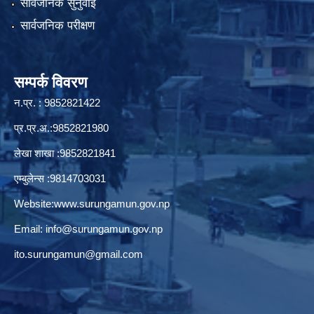
सार्वजनिक सुनुवाई
सार्वजनिक परीक्षण
सम्पर्क विवरण
न.प्र. : 9852821422
प्र.प्र.अ.:9852821980
लेखा शाखा :9852821841
एम्बुलेन्स :9814703031
Website:
www.surungamun.gov.np
Email:
info@surungamun.gov.np
ito.surungamun@gmail.com