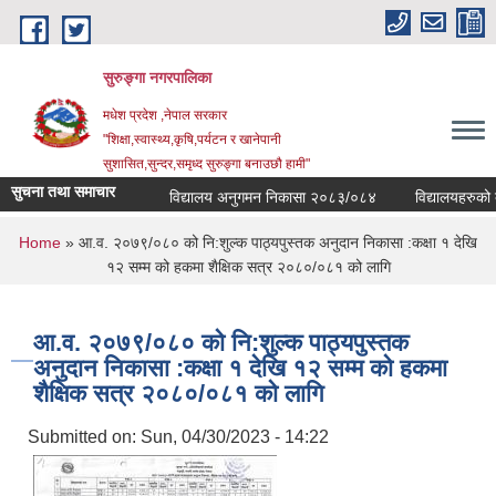
Skip to main content
सुरुङ्‍गा नगरपालिका
मधेश प्रदेश ,नेपाल सरकार
"शिक्षा,स्वास्थ्य,कृषि,पर्यटन र खानेपानी
सुशासित,सुन्दर,समृध्द सुरुङ्गा बनाउछौ हामी"
सुचना तथा समाचार
विद्यालय अनुगमन निकासा २०८३/०८४
विद्यालयहरुको व्यव
You are here
Home
» आ.व. २०७९/०८० को नि:शुल्क पाठ्यपुस्तक अनुदान निकासा :कक्षा १ देखि
१२ सम्म को हकमा शैक्षिक सत्र २०८०/०८१ को लागि
आ.व. २०७९/०८० को नि:शुल्क पाठ्यपुस्तक
अनुदान निकासा :कक्षा १ देखि १२ सम्म को हकमा
शैक्षिक सत्र २०८०/०८१ को लागि
Submitted on:
Sun, 04/30/2023 - 14:22