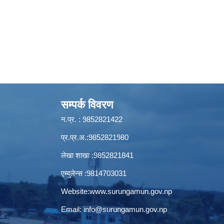
सम्पर्क विवरण
न.प्र. : 9852821422
प्र.प्र.अ.:9852821980
लेखा शाखा :9852821841
एम्बुलेन्स :9814703031
Website:
www.surungamun.gov.np
Email:
info@surungamun.gov.np