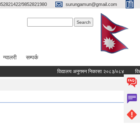
852821422/9852821980
surungamun@gmail.com
Search form
Search
ग्यालरी
सम्पर्क
विद्यालय अनुगमन निकासा २०८३/०८४
विद्याल