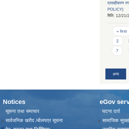
प्रवाहीकरण 
POLICY)
मिति:
12/21/
Pages
« first
2
7
अन्य
Notices
eGov serv
सूचना तथा समाचार
घटना दर्ता
सार्वजनिक खरीद /बोलपत्र सूचना
सामाजिक सुरक्ष