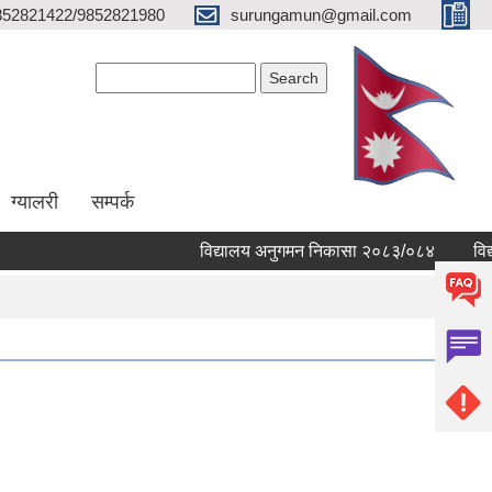
852821422/9852821980
surungamun@gmail.com
Search form
Search
ग्यालरी
सम्पर्क
विद्यालय अनुगमन निकासा २०८३/०८४
विद्याल