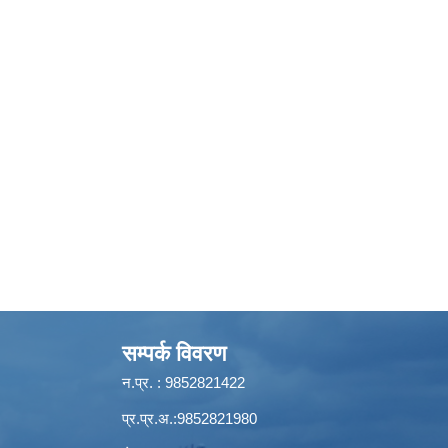
सम्पर्क विवरण
न.प्र. : 9852821422
प्र.प्र.अ.:9852821980