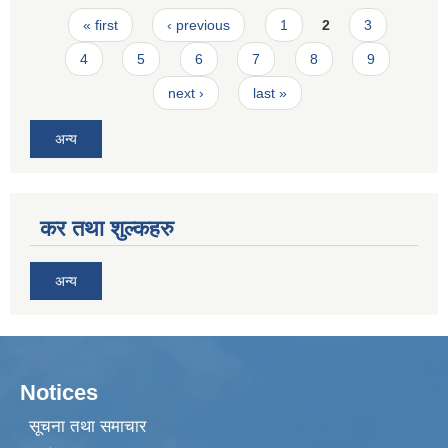
Pages
« first
‹ previous
1
2
3
4
5
6
7
8
9
next ›
last »
अन्य
कर तथा शुल्कहरु
अन्य
Notices
सूचना तथा समाचार