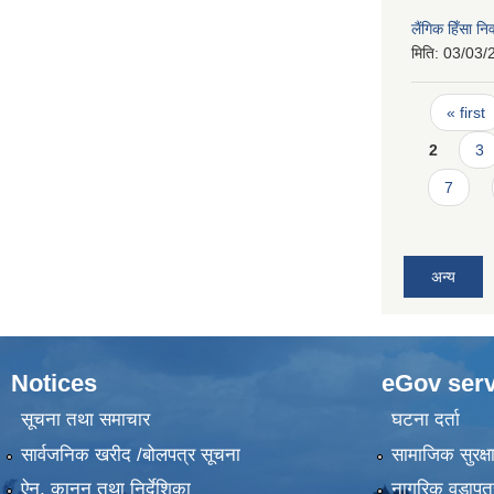
लैंगिक हिँसा 
मिति:
03/03/
Pages
« first
2
3
7
अन्य
Notices
eGov serv
सूचना तथा समाचार
घटना दर्ता
सार्वजनिक खरीद /बोलपत्र सूचना
सामाजिक सुरक्ष
ऐन, कानुन तथा निर्देशिका
नागरिक वडापत्