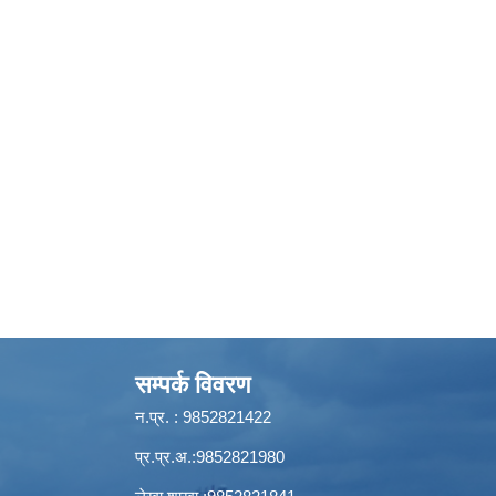
सम्पर्क विवरण
न.प्र. : 9852821422
प्र.प्र.अ.:9852821980