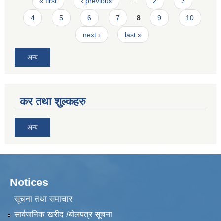
Pages
« first
‹ previous
…
2
3
4
5
6
7
8
9
10
next ›
last »
अन्य
कर तथा शुल्कहरु
अन्य
Notices
सूचना तथा समाचार
सार्वजनिक खरीद /बोलपत्र सूचना