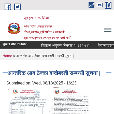
Skip to main content
सुरुङ्‍गा नगरपालिका
मधेश प्रदेश ,नेपाल सरकार
"शिक्षा,स्वास्थ्य,कृषि,पर्यटन र खानेपानी
सुशासित,सुन्दर,समृध्द सुरुङ्गा बनाउछौ हामी"
सुचना तथा समाचार
विद्यालय अनुगमन निकासा २०८३/०८४
विद्यालयहरुको व
You are here
Home
» आन्तरिक आय ठेक्का बन्दोबस्ती सम्बन्धी सुचना |
आन्तरिक आय ठेक्का बन्दोबस्ती सम्बन्धी सुचना |
Submitted on:
Wed, 08/13/2025 - 16:23