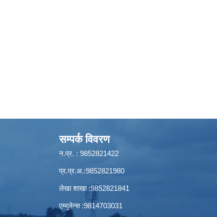
सम्पर्क विवरण
न.प्र. : 9852821422
प्र.प्र.अ.:9852821980
लेखा शाखा :9852821841
एम्बुलेन्स :9814703031