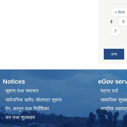
Pages
« first
2
3
7
अन्य
Notices
eGov serv
सूचना तथा समाचार
घटना दर्ता
सार्वजनिक खरीद /बोलपत्र सूचना
सामाजिक सुरक्ष
ऐन, कानुन तथा निर्देशिका
नागरिक वडापत्
कर तथा शुल्कहरु