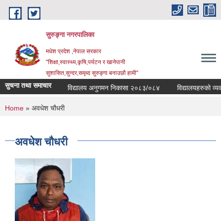
Skip to main content
सुरुङ्‍गा नगरपालिका
मधेश प्रदेश ,नेपाल सरकार
"शिक्षा,स्वास्थ्य,कृषि,पर्यटन र खानेपानी
सुशासित,सुन्दर,समृध्द सुरुङ्गा बनाउछौ हामी"
सुचना तथा समाचार
विद्यालय अनुगमन निकासा २०८३/०८४
विद्यालयहरुको व्यवस्थ
You are here
Home
» अवधेश चौधरी
अवधेश चौधरी