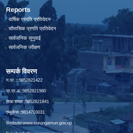
Reports
वार्षिक प्रगति प्रतिवेदन
चौमासिक प्रगति प्रतिवेदन
सार्वजनिक सुनुवाई
सार्वजनिक परीक्षण
सम्पर्क विवरण
न.प्र. : 9852821422
प्र.प्र.अ.:9852821980
लेखा शाखा :9852821841
एम्बुलेन्स :9814703031
Website:
www.surungamun.gov.np