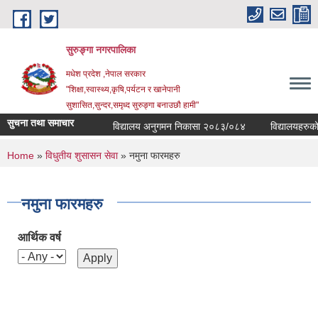
Skip to main content
सुरुङ्‍गा नगरपालिका
मधेश प्रदेश ,नेपाल सरकार
"शिक्षा,स्वास्थ्य,कृषि,पर्यटन र खानेपानी
सुशासित,सुन्दर,समृध्द सुरुङ्गा बनाउछौ हामी"
सुचना तथा समाचार
विद्यालय अनुगमन निकासा २०८३/०८४
विद्यालयहरुको व्
You are here
Home
»
विधुतीय शुसासन सेवा
» नमुना फारमहरु
नमुना फारमहरु
आर्थिक वर्ष