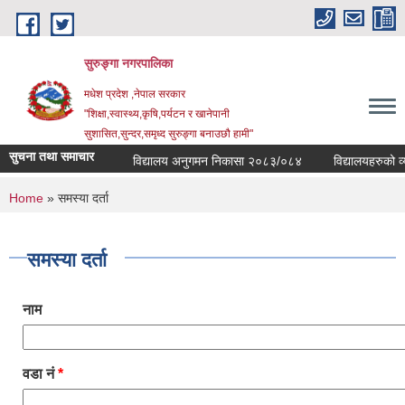
Skip to main content
सुरुङ्‍गा नगरपालिका
मधेश प्रदेश ,नेपाल सरकार
"शिक्षा,स्वास्थ्य,कृषि,पर्यटन र खानेपानी
सुशासित,सुन्दर,समृध्द सुरुङ्गा बनाउछौ हामी"
सुचना तथा समाचार
विद्यालय अनुगमन निकासा २०८३/०८४
विद्यालयहरुको व्यव
You are here
Home
» समस्या दर्ता
समस्या दर्ता
नाम
वडा नं
*