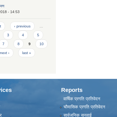
करण
2018 - 14:53
t
‹ previous
…
3
4
5
7
8
9
10
next ›
last »
ices
Reports
वार्षिक प्रगति प्रतिवेदन
ा
चौमासिक प्रगति प्रतिवेदन
र
सार्वजनिक सुनुवाई