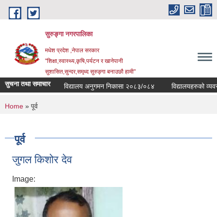
Skip to main content
सुरुङ्‍गा नगरपालिका
मधेश प्रदेश ,नेपाल सरकार
"शिक्षा,स्वास्थ्य,कृषि,पर्यटन र खानेपानी
सुशासित,सुन्दर,समृध्द सुरुङ्गा बनाउछौ हामी"
सुचना तथा समाचार
विद्यालय अनुगमन निकासा २०८३/०८४
विद्यालयहरुको व्यवस्थाप
You are here
Home
» पूर्व
पूर्व
जुगल किशोर देव
Image: