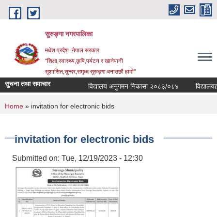
Skip to main content
सुरुङ्‍गा नगरपालिका
मधेश प्रदेश ,नेपाल सरकार
"शिक्षा,स्वास्थ्य,कृषि,पर्यटन र खानेपानी
सुशासित,सुन्दर,समृध्द सुरुङ्गा बनाउछौ हामी"
सुचना तथा समाचार
विद्यालय अनुगमन निकासा २०८३/०८४
विद्यालयहरु
You are here
Home
» invitation for electronic bids
invitation for electronic bids
Submitted on:
Tue, 12/19/2023 - 12:30