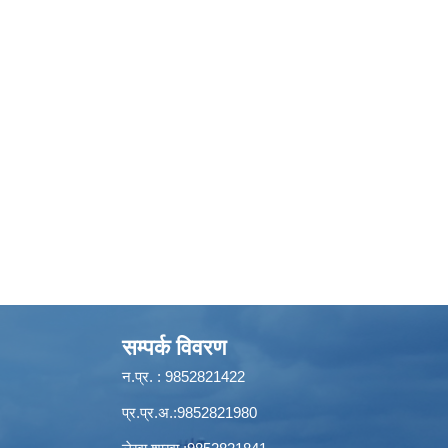
सम्पर्क विवरण
न.प्र. : 9852821422
प्र.प्र.अ.:9852821980