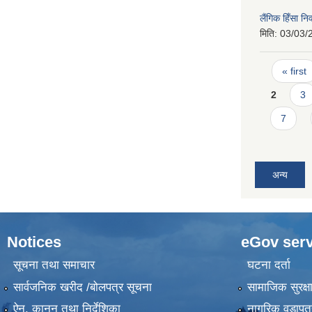
लैंगिक हिँसा 
मिति:
03/03/
Pages
« first
2
3
7
अन्य
Notices
eGov serv
सूचना तथा समाचार
घटना दर्ता
सार्वजनिक खरीद /बोलपत्र सूचना
सामाजिक सुरक्ष
ऐन, कानुन तथा निर्देशिका
नागरिक वडापत्