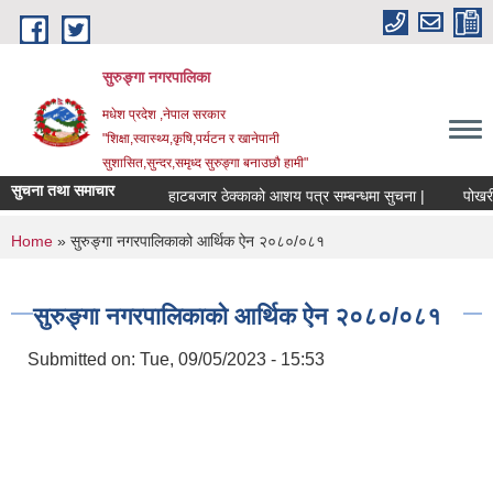
Skip to main content
सुरुङ्‍गा नगरपालिका
मधेश प्रदेश ,नेपाल सरकार
"शिक्षा,स्वास्थ्य,कृषि,पर्यटन र खानेपानी
सुशासित,सुन्दर,समृध्द सुरुङ्गा बनाउछौ हामी"
सुचना तथा समाचार
हाटबजार ठेक्काको आशय पत्र सम्बन्धमा सुचना |
पोखरी ठ
You are here
Home
» सुरुङ्गा नगरपालिकाको आर्थिक ऐन २०८०/०८१
सुरुङ्गा नगरपालिकाको आर्थिक ऐन २०८०/०८१
Submitted on:
Tue, 09/05/2023 - 15:53