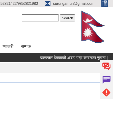
852821422/9852821980
surungamun@gmail.com
Search form
Search
ग्यालरी
सम्पर्क
हाटबजार ठेक्काको आशय पत्र सम्बन्धमा सुचना |
पो