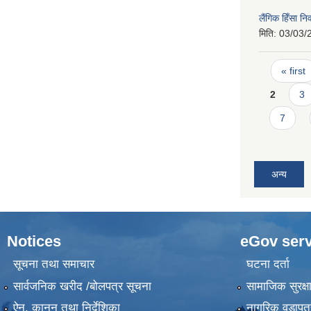
लैंगिक हिँसा 
मिति:
03/03/
Pages
« first
2
3
7
अन्य
Notices
eGov serv
सूचना तथा समाचार
घटना दर्ता
सार्वजनिक खरीद /बोलपत्र सूचना
सामाजिक सुरक्ष
ऐन, कानुन तथा निर्देशिका
नागरिक वडापत्