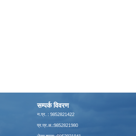
सम्पर्क विवरण
न.प्र. : 9852821422
प्र.प्र.अ.:9852821980