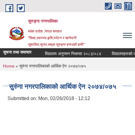
Skip to main content
सुरुङ्‍गा नगरपालिका
मधेश प्रदेश ,नेपाल सरकार
"शिक्षा,स्वास्थ्य,कृषि,पर्यटन र खानेपानी
सुशासित,सुन्दर,समृध्द सुरुङ्गा बनाउछौ हामी"
सुचना तथा समाचार
विद्यालय अनुगमन निकासा २०८३/०८४
विद्यालयहरुको व्यव
You are here
Home
» सुरुंगा नगरपालिकाको आर्थिक ऐन २०७४/०७५
सुरुंगा नगरपालिकाको आर्थिक ऐन २०७४/०७५
Submitted on:
Mon, 02/26/2018 - 12:12