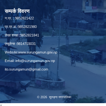
सम्पर्क विवरण
न.प्र. : 9852821422
प्र.प्र.अ.:9852821980
लेखा शाखा :9852821841
एम्बुलेन्स :9814703031
Website:
www.surungamun.gov.np
Email:
info@surungamun.gov.np
ito.surungamun@gmail.com
© 2026 सुरुङ्‍गा नगरपालिका
//