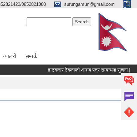
852821422/9852821980
surungamun@gmail.com
Search form
Search
ग्यालरी
सम्पर्क
हाटबजार ठेक्काको आशय पत्र सम्बन्धमा सुचना |
पो