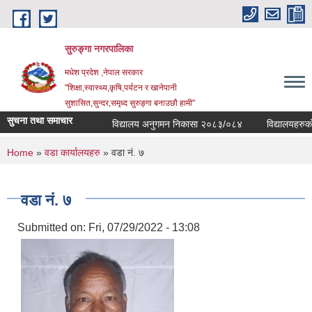
Skip to main content
सुरुङ्‍गा नगरपालिका
मधेश प्रदेश ,नेपाल सरकार
"शिक्षा,स्वास्थ्य,कृषि,पर्यटन र खानेपानी
सुशासित,सुन्दर,समृध्द सुरुङ्गा बनाउछौ हामी"
सुचना तथा समाचार
विद्यालय अनुगमन निकासा २०८३/०८४
विद्यालयहरुको व
You are here
Home
»
वडा कार्यालयहरु
» वडा नं. ७
वडा नं. ७
Submitted on:
Fri, 07/29/2022 - 13:08