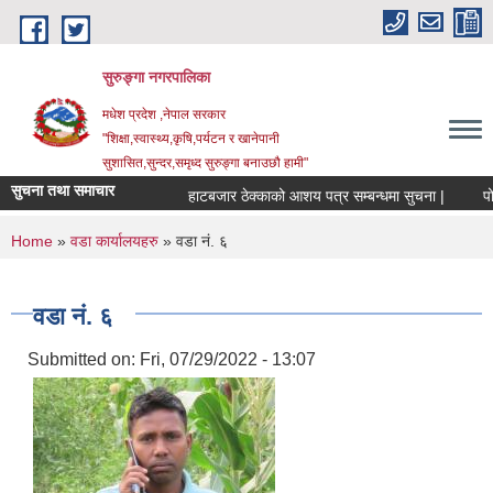
Skip to main content
सुरुङ्‍गा नगरपालिका
मधेश प्रदेश ,नेपाल सरकार
"शिक्षा,स्वास्थ्य,कृषि,पर्यटन र खानेपानी
सुशासित,सुन्दर,समृध्द सुरुङ्गा बनाउछौ हामी"
सुचना तथा समाचार
हाटबजार ठेक्काको आशय पत्र सम्बन्धमा सुचना |
पोखर
You are here
Home
»
वडा कार्यालयहरु
» वडा नं. ६
वडा नं. ६
Submitted on:
Fri, 07/29/2022 - 13:07