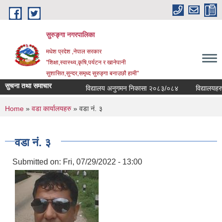
Skip to main content
सुरुङ्‍गा नगरपालिका
मधेश प्रदेश ,नेपाल सरकार
"शिक्षा,स्वास्थ्य,कृषि,पर्यटन र खानेपानी
सुशासित,सुन्दर,समृध्द सुरुङ्गा बनाउछौ हामी"
सुचना तथा समाचार
विद्यालय अनुगमन निकासा २०८३/०८४
विद्यालयहरुको
You are here
Home
»
वडा कार्यालयहरु
» वडा नं. ३
वडा नं. ३
Submitted on:
Fri, 07/29/2022 - 13:00