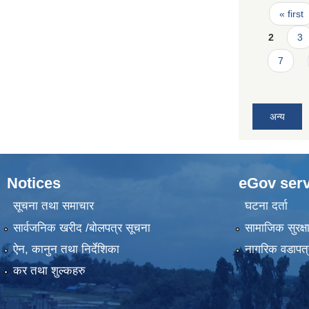
Pages
« first
2
3
7
अन्य
Notices
eGov serv
सूचना तथा समाचार
घटना दर्ता
सार्वजनिक खरीद /बोलपत्र सूचना
सामाजिक सुरक्ष
ऐन, कानुन तथा निर्देशिका
नागरिक वडापत्
कर तथा शुल्कहरु