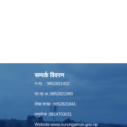
सम्पर्क विवरण
न.प्र. : 9852821422
प्र.प्र.अ.:9852821980
लेखा शाखा :9852821841
एम्बुलेन्स :9814703031
Website:
www.surungamun.gov.np