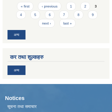
Pages
« first
‹ previous
1
2
3
4
5
6
7
8
9
next ›
last »
अन्य
कर तथा शुल्कहरु
अन्य
Notices
सूचना तथा समाचार