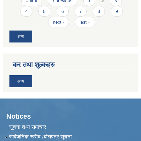
Pages
« first
‹ previous
1
2
3
4
5
6
7
8
9
next ›
last »
अन्य
कर तथा शुल्कहरु
अन्य
Notices
सूचना तथा समाचार
सार्वजनिक खरीद /बोलपत्र सूचना