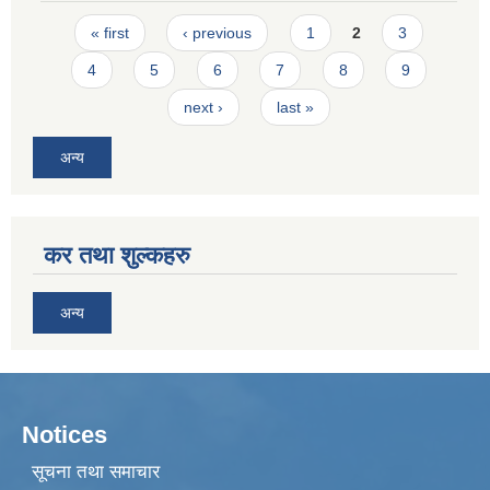
Pages
« first
‹ previous
1
2
3
4
5
6
7
8
9
next ›
last »
अन्य
कर तथा शुल्कहरु
अन्य
Notices
सूचना तथा समाचार