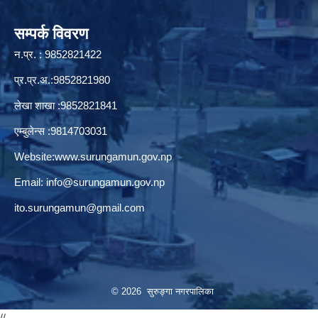
सम्पर्क विवरण
न.प्र. : 9852821422
प्र.प्र.अ.:9852821980
लेखा शाखा :9852821841
एम्बुलेन्स :9814703031
Website:
www.surungamun.gov.np
Email:
info@surungamun.gov.np
ito.surungamun@gmail.com
© 2026 सुरुङ्‍गा नगरपालिका
//