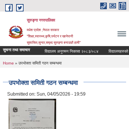
Skip to main content
सुरुङ्‍गा नगरपालिका
मधेश प्रदेश ,नेपाल सरकार
"शिक्षा,स्वास्थ्य,कृषि,पर्यटन र खानेपानी
सुशासित,सुन्दर,समृध्द सुरुङ्गा बनाउछौ हामी"
सुचना तथा समाचार
विद्यालय अनुगमन निकासा २०८३/०८४
विद्यालयहरुको व्य
You are here
Home
» उपभोक्ता समिती गठन सम्बन्धमा
उपभोक्ता समिती गठन सम्बन्धमा
Submitted on:
Sun, 04/05/2026 - 19:59