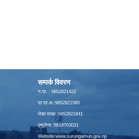
सम्पर्क विवरण
न.प्र. : 9852821422
प्र.प्र.अ.:9852821980
लेखा शाखा :9852821841
एम्बुलेन्स :9814703031
Website:
www.surungamun.gov.np