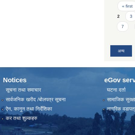
Pages
« first
2
3
7
अन्य
Notices
eGov serv
सूचना तथा समाचार
घटना दर्ता
सार्वजनिक खरीद /बोलपत्र सूचना
सामाजिक सुरक्ष
ऐन, कानुन तथा निर्देशिका
नागरिक वडापत्
कर तथा शुल्कहरु